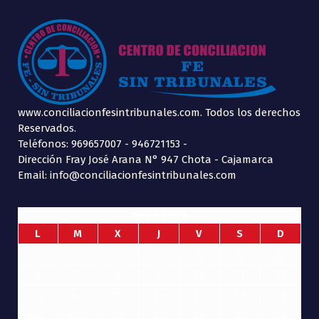
www.conciliacionfesintribunales.com. Todos los derechos
Reservados.
Teléfonos: 969657007 - 946721153 -
Dirección Fray José Arana N° 947 Chota - Cajamarca
Email: info@conciliacionfesintribunales.com
mayo 2024
L
M
X
J
V
S
D
1
2
3
4
5
6
7
8
9
10
11
12
13
14
15
16
17
18
19
20
21
22
23
24
25
26