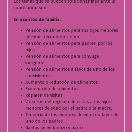
Los temas que se pueden solucionar mediante la
c
conciliación son:
i
ó
En asuntos de familia:
n
e
Pensión de alimentos para tus hijos menores
x
de edad, reconocidos o no.
t
Pensión de alimentos para padres, por los
r
hijos.
a
Pensión de alimentos para cónyuge
j
indigente.
u
Pensión de alimentos a favor de uno de los
d
convivientes.
i
Aumento o reducción de alimentos.
c
Exoneración de alimentos.
i
Régimen de visitas.
a
Variación del régimen de visitas a los hijos
l
menores de edad por el padre o la madre.
Tenencia de los menores de edad en favor de
uno de los padres.
Gastos de embarazo y parto.