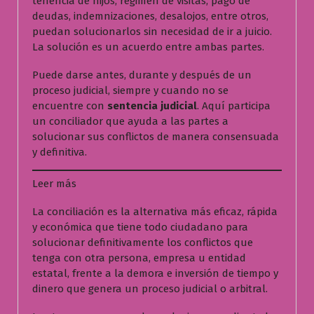
tenencia de hijos, régimen de visitas, pago de
deudas, indemnizaciones, desalojos, entre otros,
puedan solucionarlos sin necesidad de ir a juicio.
La solución es un acuerdo entre ambas partes.
Puede darse antes, durante y después de un
proceso judicial, siempre y cuando no se
encuentre con
sentencia judicial
. Aquí participa
un conciliador que ayuda a las partes a
solucionar sus conflictos de manera consensuada
y definitiva.
:
Leer más
C
La conciliación es la alternativa más eficaz, rápida
o
y económica que tiene todo ciudadano para
n
solucionar definitivamente los conflictos que
c
tenga con otra persona, empresa u entidad
i
estatal, frente a la demora e inversión de tiempo y
l
dinero que genera un proceso judicial o arbitral.
i
a