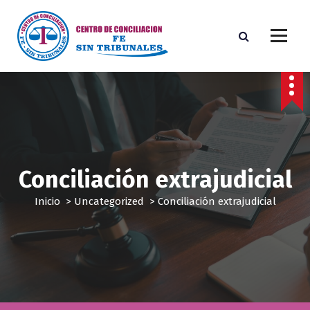
S
a
l
t
a
CENTRO DE CONCIALCIÓN Y DISPUTAS
r
a
l
c
o
n
Conciliación extrajudicial
t
e
Inicio
>
Uncategorized
>
Conciliación extrajudicial
n
i
d
o