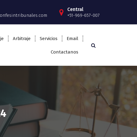
Central
onfesintribunales.com
+51-969-657-007
je
Arbitraje
Servicios
Email
Contactanos
24