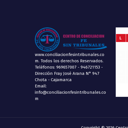
L
www.conciliacionfesintribunales.co
6
m. Todos los derechos Reservados.
13
Teléfonos: 969657007 - 946721153 -
20
Dirección Fray José Arana N° 947
27
Chota - Cajamarca
Email:
info@conciliacionfesintribunales.co
m
Copyright © 2026 Centr