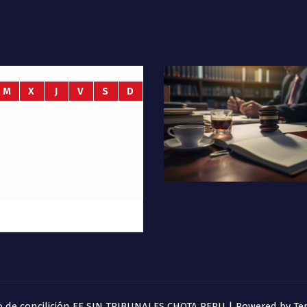
mayo 2024
M
X
J
V
S
D
1
2
3
4
5
7
8
9
10
11
12
14
15
16
17
18
19
21
22
23
24
25
26
28
29
30
31
o de concilición FE SIN TRIBUNALES CHOTA PERU | Powered by
Te