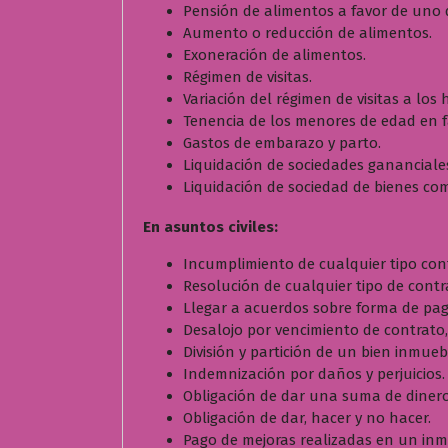
n
Pensión de alimentos a favor de uno d
e
Aumento o reducción de alimentos.
x
Exoneración de alimentos.
t
Régimen de visitas.
r
Variación del régimen de visitas a los
a
Tenencia de los menores de edad en f
j
Gastos de embarazo y parto.
u
Liquidación de sociedades gananciale
d
Liquidación de sociedad de bienes co
i
En asuntos civiles:
c
i
Incumplimiento de cualquier tipo con
a
Resolución de cualquier tipo de contr
l
Llegar a acuerdos sobre forma de pa
Desalojo por vencimiento de contrato,
División y partición de un bien inmue
Indemnización por daños y perjuicios.
Obligación de dar una suma de dinero
Obligación de dar, hacer y no hacer.
Pago de mejoras realizadas en un inm