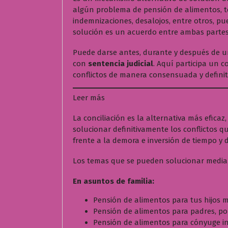
algún problema de pensión de alimentos, te
indemnizaciones, desalojos, entre otros, pue
solución es un acuerdo entre ambas partes
Puede darse antes, durante y después de un
con
sentencia judicial
. Aquí participa un c
conflictos de manera consensuada y definit
:
Leer más
C
La conciliación es la alternativa más efica
o
solucionar definitivamente los conflictos 
n
frente a la demora e inversión de tiempo y d
c
i
Los temas que se pueden solucionar median
l
i
En asuntos de familia:
a
c
Pensión de alimentos para tus hijos 
i
Pensión de alimentos para padres, por 
ó
Pensión de alimentos para cónyuge in